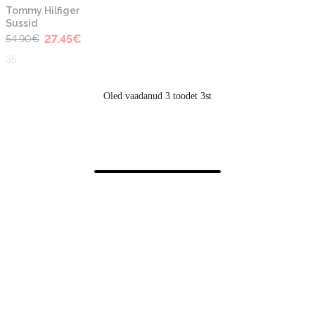
-50%
Tommy Hilfiger
Sussid
27.45
€
54.90
€
35
Oled vaadanud 3 toodet 3st