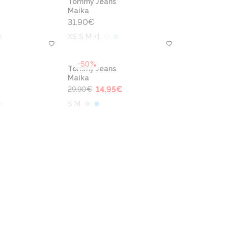
Tommy Jeans
Maika
31.90
€
XS S M +1
-50%
Tommy Jeans
Maika
14.95
€
29.90
€
S M