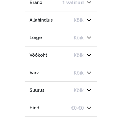
1 valitud
Bränd
Kõik
Allahindlus
Kõik
Lõige
Kõik
Vöökoht
Kõik
Värv
Kõik
Suurus
€
0
-
€
0
Hind