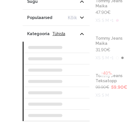
Tommy Jeans
Sugu
Maika
47.90
€
Kõik
Populaarsed
XS S M +1
Kategooria
Tühista
Tommy Jeans
Maika
31.90
€
XS S M +1
-40%
Tommy Jeans
Teksatopp
59.90
99.90
€
XS S M