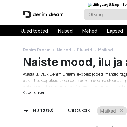
ET
Tarneinfo
Uued tooted
Naised
Mehed
Lapsed
Denim Dream
›
Naised
›
Pluusid
›
Maikad
Naiste mood, ilu j
Avasta lai valik Denim Dreami e-poes: joped, mantlid, tag
püksid, teksapüksid, seelikud, spordiriided, naistepesu, uj
päikeseprillid, sõrmused, parfüümid, näohooldus ja pal
Kuva rohkem
Tommy Hilfiger, Calvin Klein, Camel Active, Denim Drea
Marciano, Molly Bracken, Pepe Jeans, Rino & Pelle ja palj
tarneaeg 1–5 tööpäeva!
Maikad
Filtrid (10)
Tühista kõik