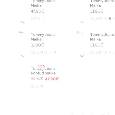
Tommy Jeans
Tommy Jeans
Maika
Maika
47.90
€
31.90
€
S M L
XS S M +1
Uus
Uus
Tommy Jeans
Tommy Jeans
Maika
Maika
31.90
€
31.90
€
XS S M +1
XS S M +1
-40%
Tommy Jeans
Kootud maika
€
41.90
€
69.90
€
XS S M