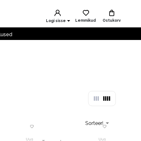
Lemmikud
Ostukorv
Logi sisse
lused
Sorteeri
Uus
Uus