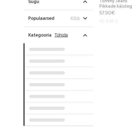
Tommy Jeans
Sugu
Pikkade käisteg
57.90
€
Kõik
Populaarsed
XS S M +1
Kategooria
Tühista