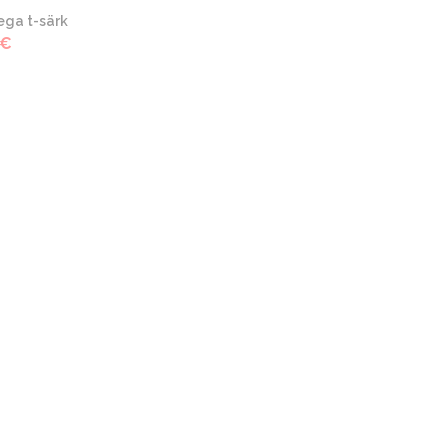
ega t-särk
€