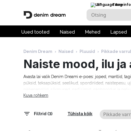
ET
Tarneinfo
Uued tooted
Naised
Mehed
Lapsed
Denim Dream
›
Naised
›
Pluusid
›
Pikkade varru
Naiste mood, ilu j
Avasta lai valik Denim Dreami e-poes: joped, mantlid, tag
püksid, teksapüksid, seelikud, spordiriided, naistepesu, uj
päikeseprillid, sõrmused, parfüümid, näohooldus ja pal
Kuva rohkem
Tommy Hilfiger, Calvin Klein, Camel Active, Denim Drea
Marciano, Molly Bracken, Pepe Jeans, Rino & Pelle ja palj
tarneaeg 1–5 tööpäeva!
Pikkade var
Filtrid (3)
Tühista kõik