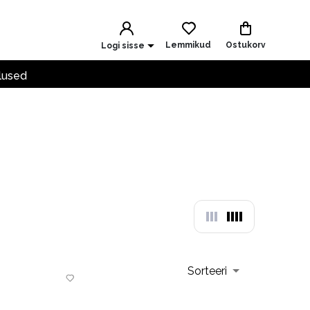
Lemmikud
Ostukorv
Logi sisse
lused
Sorteeri