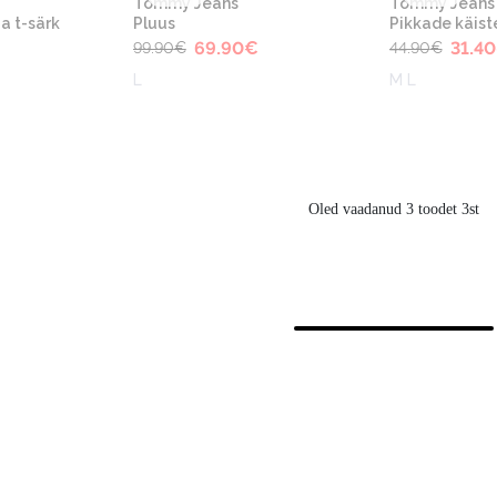
Tommy Jeans
Tommy Jeans
a t-särk
Pluus
Pikkade käist
69.90
€
31.40
99.90
€
44.90
€
L
M L
Oled vaadanud 3 toodet 3st