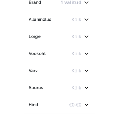
1 valitud
Bränd
Kõik
Allahindlus
Kõik
Lõige
Kõik
Vöökoht
Kõik
Värv
Kõik
Suurus
€
0
-
€
0
Hind