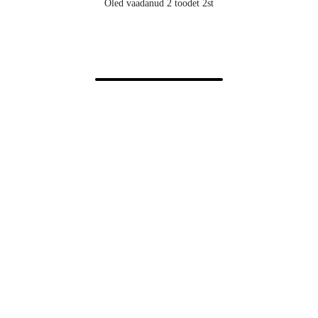
Oled vaadanud 2 toodet 2st