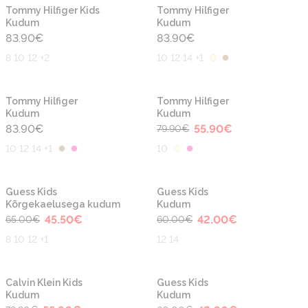
Uus
Uus
Tommy Hilfiger Kids
Tommy Hilfiger
Kudum
Kudum
83.90
€
83.90
€
8 10 12 +2
10 12 14 +1
-30%
Uus
Tommy Hilfiger
Tommy Hilfiger
Kudum
Kudum
83.90
€
55.90
€
79.90
€
10 12 14 +1
10
-30%
-30%
Guess Kids
Guess Kids
Kõrgekaelusega kudum
Kudum
45.50
€
42.00
€
65.00
€
60.00
€
8 10 12 +1
12 14
-30%
-30%
Calvin Klein Kids
Guess Kids
Kudum
Kudum