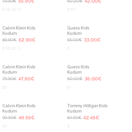
55.90
€
42.00
€
79.90
€
60.00
€
8 10 12 +2
8 10
-30%
-40%
Calvin Klein Kids
Guess Kids
Kudum
Kudum
62.90
€
33.00
€
89.90
€
55.00
€
8 10 12 +1
8
-40%
-40%
Calvin Klein Kids
Guess Kids
Kudum
Kudum
47.90
€
36.00
€
79.90
€
60.00
€
10
8
-50%
-50%
Calvin Klein Kids
Tommy Hilfiger Kids
Kudum
Kudum
49.95
€
42.45
€
99.90
€
84.90
€
14
8