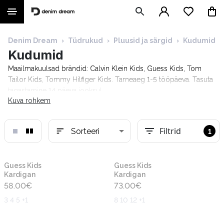
Denim Dream
›
Tüdrukud
›
Pluusid ja särgid
›
Kudumid
Kudumid
Maailmakuulsad brändid: Calvin Klein Kids, Guess Kids, Tom
Tailor Kids, Tommy Hilfiger Kids. Tarneaeg 1-5 tööpäeva. Tasuta
tagastamine 14 päeva jooksul.
Kuva rohkem
Filtrid
Sorteeri
1
Uus
Uus
Guess Kids
Guess Kids
Kardigan
Kardigan
58.00
€
73.00
€
3 4 5 +1
8 10 12 +1