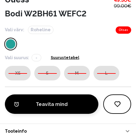
49.50
€
99.00
€
Bodi W2BH61 WEFC2
Vali värv:
Roheline
Otsas
Vali suurus:
-
Suurustetabel
XS
S
M
L
Teavita mind
Tooteinfo