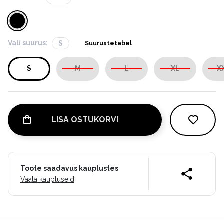
Vali suurus:
S
Suurustetabel
S
M
L
XL
X
LISA OSTUKORVI
Toote saadavus kauplustes
Vaata kaupluseid