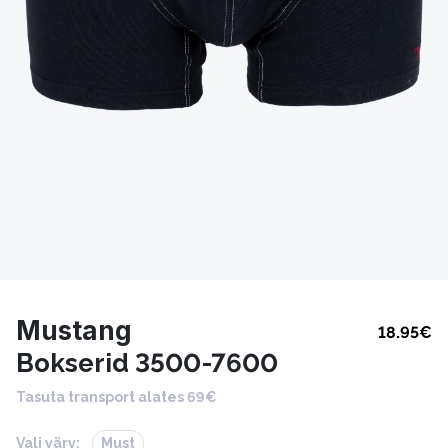
Mustang
18.95
€
Bokserid 3500-7600
Tasuta transport alates 69€
Vali värv:
Must