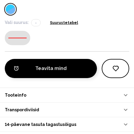
Vali suurus:
-
Suurustetabel
-
Teavita mind
Tooteinfo
Transpordiviisid
14-päevane tasuta tagastusõigus