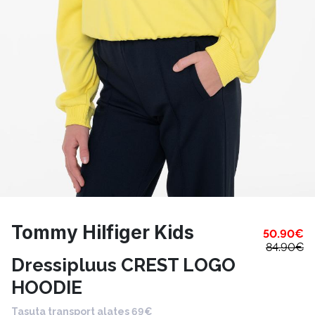
Tommy Hilfiger Kids
50.90
€
84.90
€
Dressipluus CREST LOGO
HOODIE
Tasuta transport alates 69€