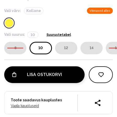
Vali värv:
Kollane
Viimased alles
Vali suurus:
10
Suurustetabel
8
10
12
14
1
LISA OSTUKORVI
Toote saadavus kauplustes
Vaata kaupluseid