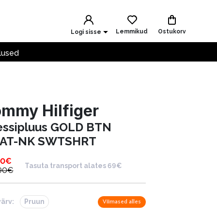
Lemmikud
Ostukorv
Logi sisse
lused
mmy Hilfiger
essipluus GOLD BTN
AT-NK SWTSHRT
90
€
Tasuta transport alates 69€
90
€
värv:
Pruun
Viimased alles