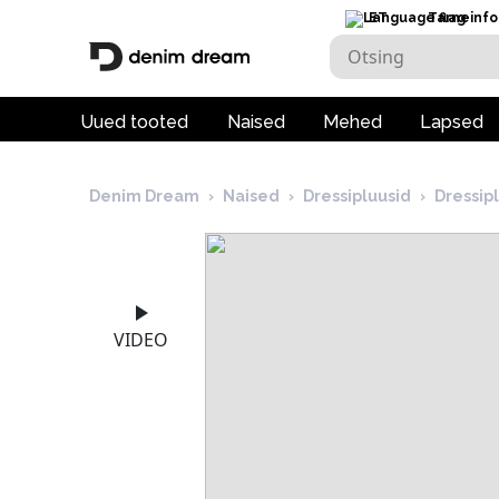
ET
Tarneinfo
Uued tooted
Naised
Mehed
Lapsed
Denim Dream
›
Naised
›
Dressipluusid
›
Dressi
VIDEO