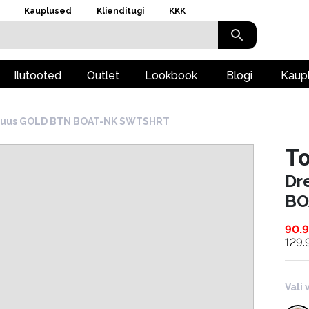
Kauplused
Klienditugi
KKK
Ilutooted
Outlet
Lookbook
Blogi
Kaup
pluus GOLD BTN BOAT-NK SWTSHRT
To
Dr
BO
90.
129.
Vali 