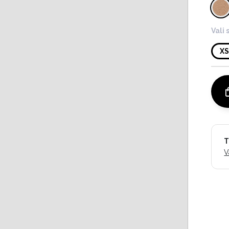
Vali 
X
T
V