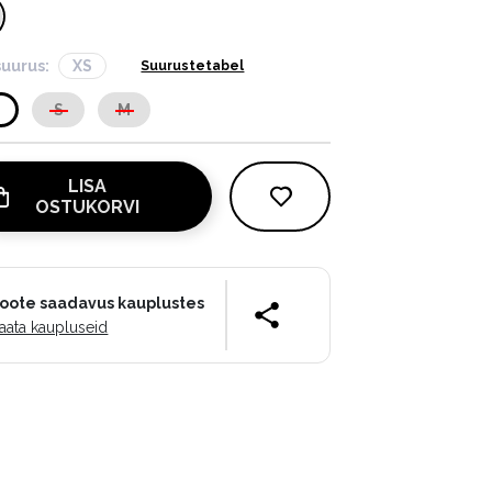
suurus:
XS
Suurustetabel
S
S
M
LISA
OSTUKORVI
oote saadavus kauplustes
aata kaupluseid