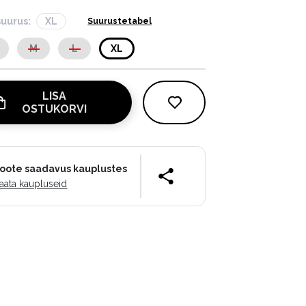
suurus:
XL
Suurustetabel
M
L
XL
LISA
OSTUKORVI
oote saadavus kauplustes
aata kaupluseid