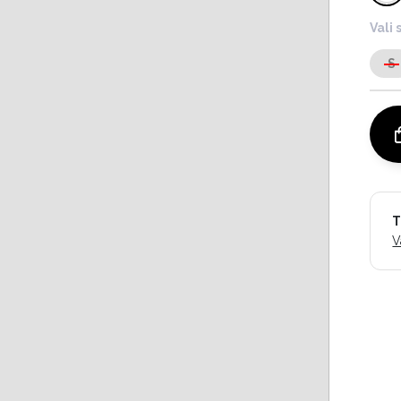
Vali 
S
T
V