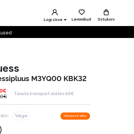
Lemmikud
Ostukorv
Logi sisse
lused
uess
essipluus M3YQ00 KBK32
00
€
Tasuta transport alates 69€
00
€
värv:
Valge
Viimased alles