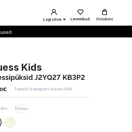
Lemmikud
Ostukorv
Logi sisse
lused
uess Kids
essipüksid J2YQ27 KB3P2
00
€
Tasuta transport alates 69€
värv:
Roosa