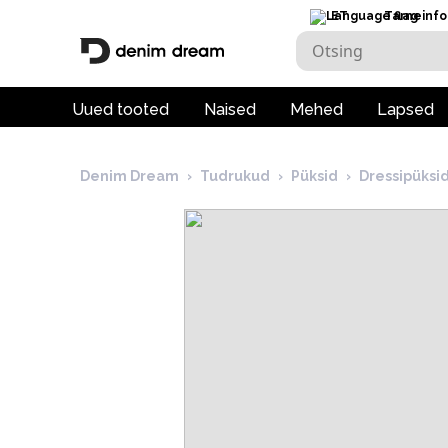
ET
Tarneinfo
Uued tooted
Naised
Mehed
Lapsed
Denim Dream
›
Tudrukud
›
Püksid
›
Dressipüksi