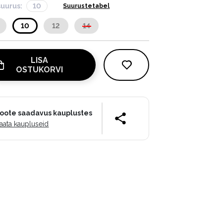
suurus:
10
Suurustetabel
10
12
14
LISA
OSTUKORVI
oote saadavus kauplustes
aata kaupluseid