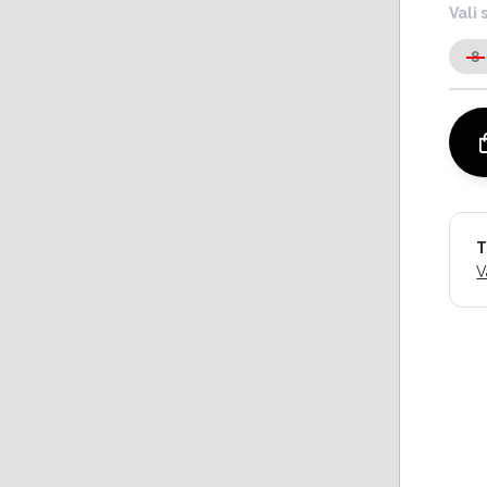
Vali 
8
T
V