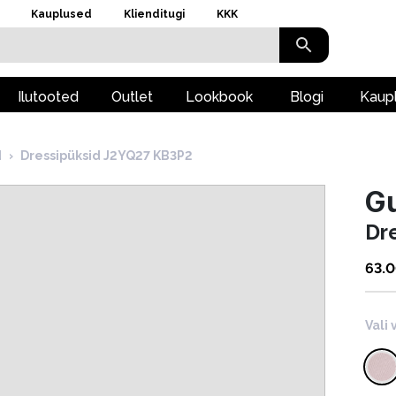
Kauplused
Klienditugi
KKK
Ilutooted
Outlet
Lookbook
Blogi
Kaup
d
›
Dressipüksid J2YQ27 KB3P2
G
Dr
63.
Vali 