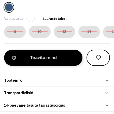
Vali suurus:
-
Suurustetabel
8
10
12
14
1
Teavita mind
Tooteinfo
Transpordiviisid
14-päevane tasuta tagastusõigus