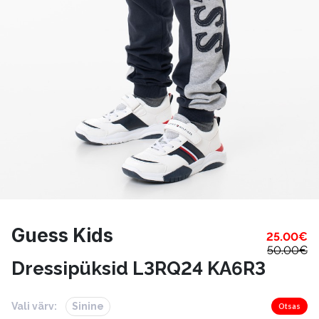
Guess Kids
25.00
€
50.00
€
Dressipüksid L3RQ24 KA6R3
Vali värv:
Sinine
Otsas