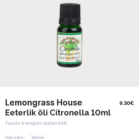
Lemongrass House
9.30
€
Eeterlik õli Citronella 10ml
Tasuta transport alates 69€
Vali värv:
Valge