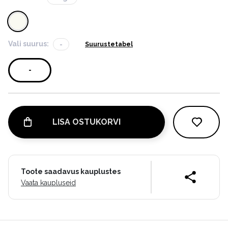
Vali suurus:
-
Suurustetabel
-
LISA OSTUKORVI
Toote saadavus kauplustes
Vaata kaupluseid