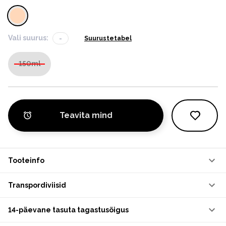
Vali suurus:
-
Suurustetabel
150ml
Teavita mind
Tooteinfo
Transpordiviisid
14-päevane tasuta tagastusõigus