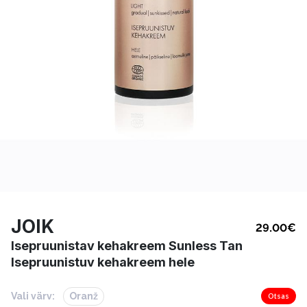
JOIK
29.00
€
Isepruunistav kehakreem Sunless Tan
Isepruunistuv kehakreem hele
Vali värv:
Oranž
Otsas