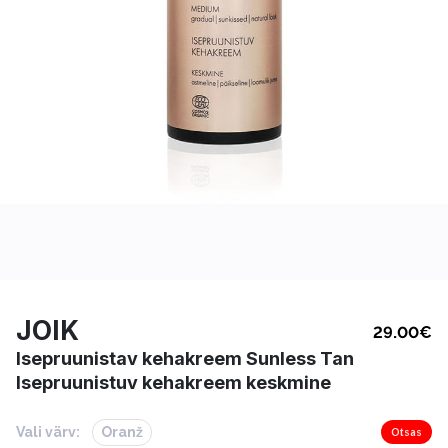
JOIK
29.00
€
Isepruunistav kehakreem Sunless Tan
Isepruunistuv kehakreem keskmine
Vali värv:
Oranž
Otsas