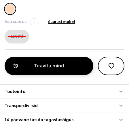
Vali suurus:
-
Suurustetabel
150ml
Teavita mind
Tooteinfo
Transpordiviisid
14-päevane tasuta tagastusõigus