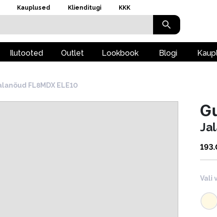
Kauplused
Klienditugi
KKK
Ilutooted
Outlet
Lookbook
Blogi
Kaup
alanõud FL8MDX ELE10
G
Ja
193
Vali 