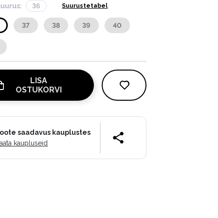
suurus:
36
Suurustetabel
37
38
39
40
LISA
OSTUKORVI
oote saadavus kauplustes
aata kaupluseid