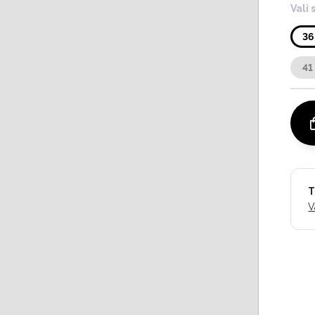
Vali 
36
41
T
V