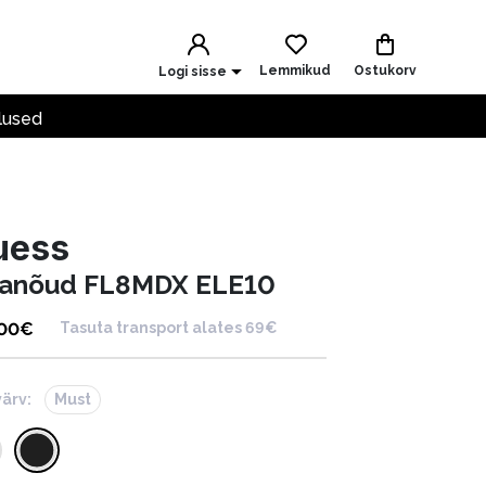
Lemmikud
Ostukorv
Logi sisse
lused
uess
lanõud FL8MDX ELE10
.00
€
Tasuta transport alates 69€
värv:
Must