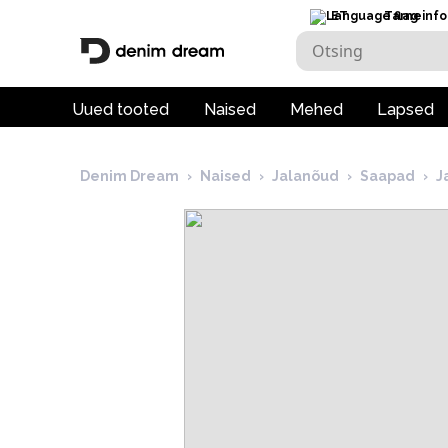
ET
Tarneinfo
Uued tooted
Naised
Mehed
Lapsed
Denim Dream
›
Naised
›
Jalanõud
›
Saapad
›
J