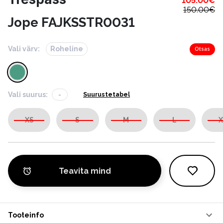
105.00
€
150.00
€
Jope FAJKSSTR0031
Vali värv:
Roheline
Otsas
Vali suurus:
-
Suurustetabel
XS
S
M
L
X
Teavita mind
Tooteinfo