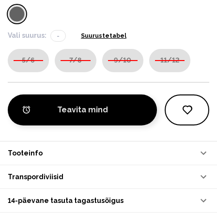
Vali suurus:
-
Suurustetabel
5/6
7/8
9/10
11/12
Teavita mind
Tooteinfo
Transpordiviisid
14-päevane tasuta tagastusõigus