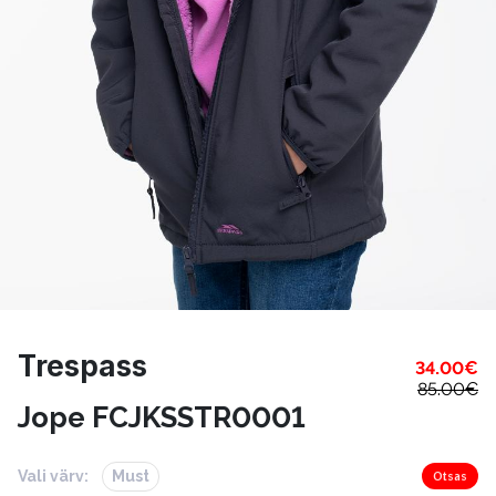
Trespass
34.00
€
85.00
€
Jope FCJKSSTR0001
Vali värv:
Must
Otsas