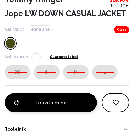
119.90
€
199.90
€
Jope LW DOWN CASUAL JACKET
Vali värv:
Roheline
Otsas
Vali suurus:
-
Suurustetabel
XS
S
M
L
Teavita mind
Tooteinfo