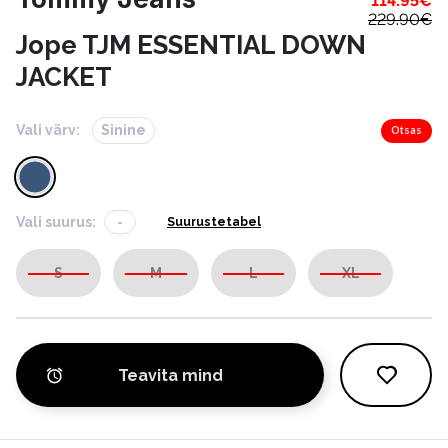
114.95
€
229.90
€
Jope TJM ESSENTIAL DOWN
JACKET
Vali värv:
Sinine
Otsas
Vali suurus:
-
Suurustetabel
S
M
L
XL
Teavita mind