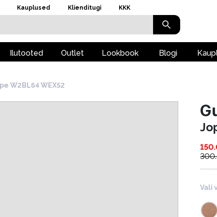
Kauplused
Klienditugi
KKK
Ilutooted
Outlet
Lookbook
Blogi
Kaup
ope W2BL64 WEX52
G
Jo
150
300
Vali 