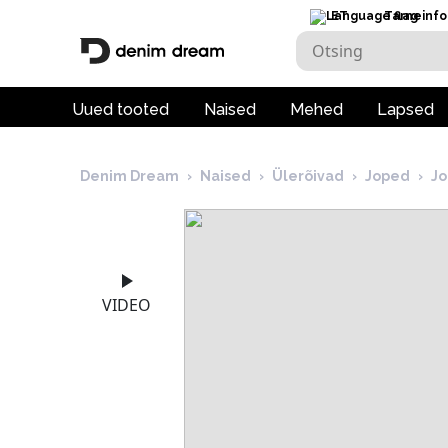
ET
Tarneinfo
Uued tooted
Naised
Mehed
Lapsed
Denim Dream
›
Naised
›
Ülerõivad
›
Joped
›
J
VIDEO