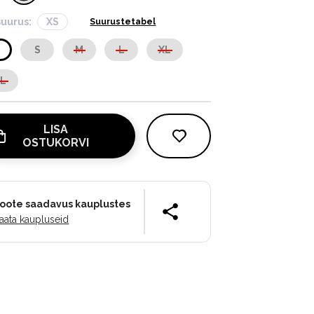
suurus:
XS
Suurustetabel
S
S
M
L
XL
XL
LISA
OSTUKORVI
oote saadavus kauplustes
aata kaupluseid