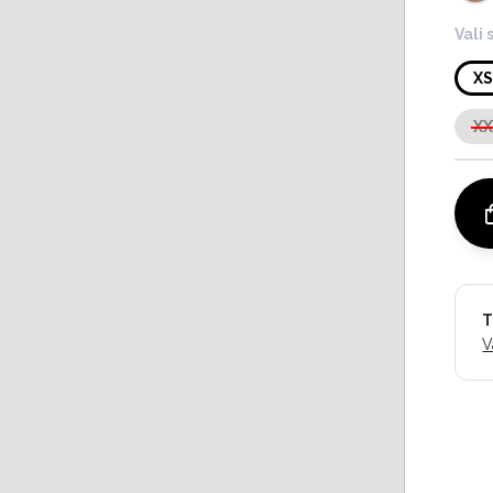
Vali 
X
X
T
V