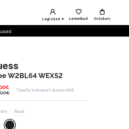
Lemmikud
Ostukorv
Logi sisse
lused
uess
pe W2BL64 WEX52
.00
€
Tasuta transport alates 69€
.00
€
värv:
Must