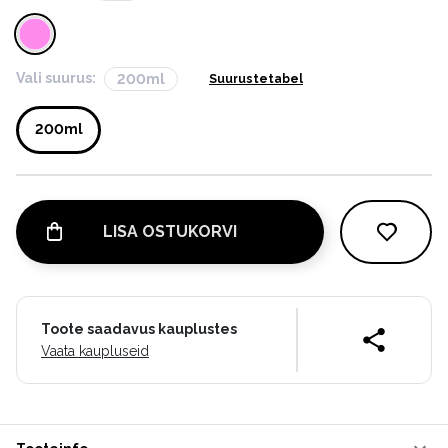
Vali suurus:
200ml
Suurustetabel
200ml
LISA OSTUKORVI
Toote saadavus kauplustes
Vaata kaupluseid