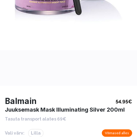
Balmain
54.95
€
Juuksemask Mask Illuminating Silver 200ml
Tasuta transport alates 69€
Vali värv:
Lilla
Viimased alles