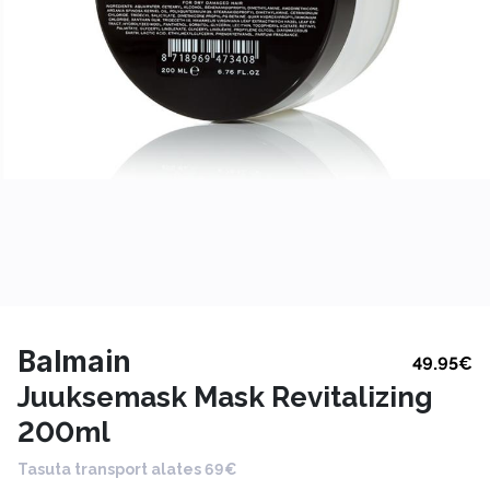
Balmain
49.95
€
Juuksemask Mask Revitalizing
200ml
Tasuta transport alates 69€