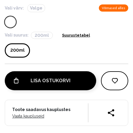
Vali värv:
Valge
Viimased alles
Vali suurus:
200ml
Suurustetabel
200ml
LISA OSTUKORVI
Toote saadavus kauplustes
Vaata kaupluseid