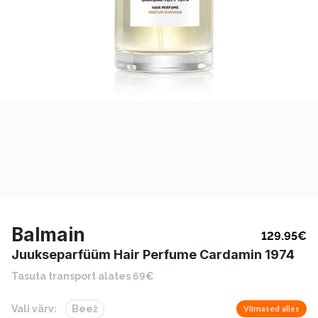
Balmain
129.95
€
Juukseparfüüm Hair Perfume Cardamin 1974
Tasuta transport alates 69€
Vali värv:
Beež
Viimased alles