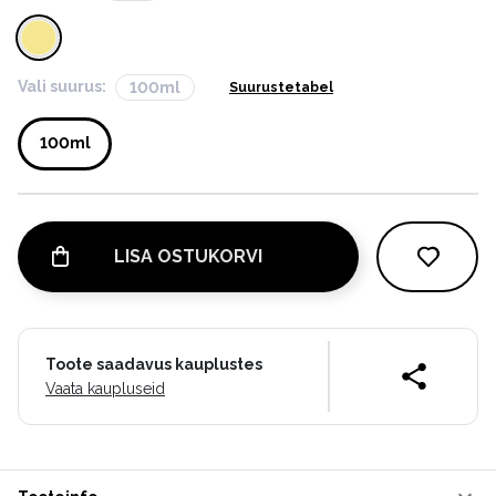
Vali suurus:
100ml
Suurustetabel
100ml
LISA OSTUKORVI
Toote saadavus kauplustes
Vaata kaupluseid