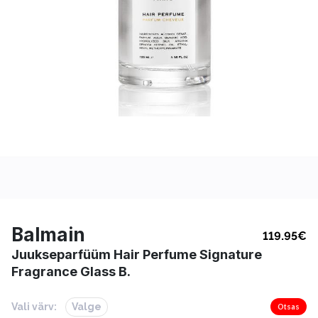
Balmain
119.95
€
Juukseparfüüm Hair Perfume Signature
Fragrance Glass B.
Vali värv:
Valge
Otsas