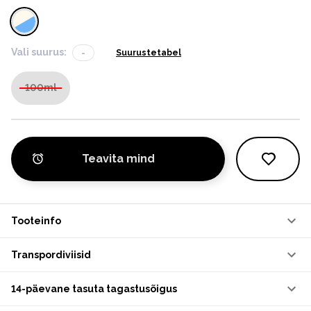
Vali suurus:
-
Suurustetabel
100ml
Teavita mind
Tooteinfo
Transpordiviisid
14-päevane tasuta tagastusõigus