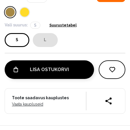
Vali suurus:
S
Suurustetabel
S
L
LISA OSTUKORVI
Toote saadavus kauplustes
Vaata kaupluseid