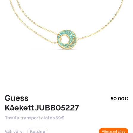
Guess
50.00
€
Käekett JUBB05227
Tasuta transport alates 69€
Vali värv:
Kuldne
Viimased alles