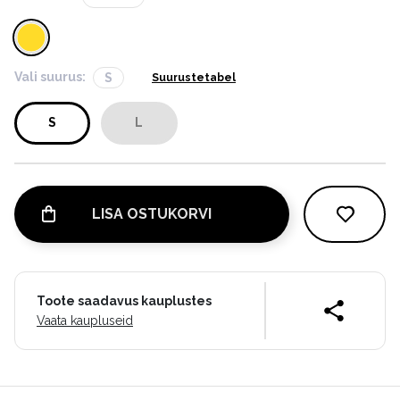
Vali suurus:
S
Suurustetabel
S
L
LISA OSTUKORVI
Toote saadavus kauplustes
Vaata kaupluseid