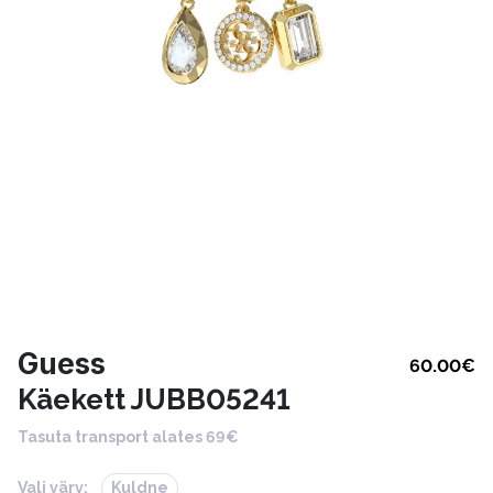
Guess
60.00
€
Käekett JUBB05241
Tasuta transport alates 69€
Vali värv:
Kuldne