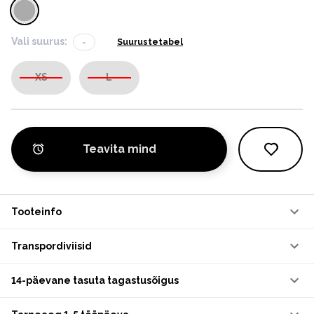
Vali suurus:
-
Suurustetabel
XS
L
Teavita mind
Tooteinfo
Transpordiviisid
14-päevane tasuta tagastusõigus