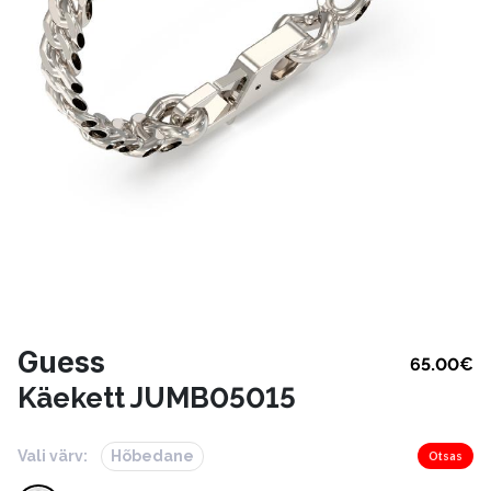
Guess
65.00
€
Käekett JUMB05015
Vali värv:
Hõbedane
Otsas