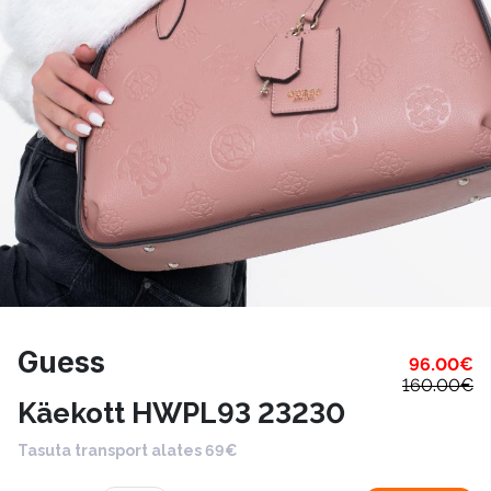
Guess
96.00
€
160.00
€
Käekott HWPL93 23230
Tasuta transport alates 69€