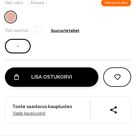
Vali värv:
Roosa
Viimased alles
Vali suurus:
-
Suurustetabel
-
LISA OSTUKORVI
Toote saadavus kauplustes
Vaata kaupluseid