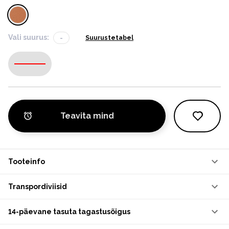
Vali suurus:
-
Suurustetabel
-
Teavita mind
Tooteinfo
Transpordiviisid
14-päevane tasuta tagastusõigus