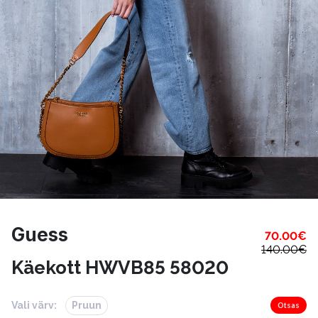
Guess
70.00
€
140.00
€
Käekott HWVB85 58020
Vali värv:
Pruun
Otsas