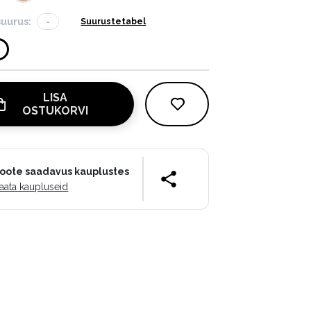
suurus:
-
Suurustetabel
LISA
OSTUKORVI
oote saadavus kauplustes
aata kaupluseid