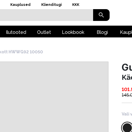
Kauplused
Klienditugi
KKK
Ilutooted
Outlet
Lookbook
Blogi
Kaup
kott HWWG92 10050
G
Kä
101.
145.
Vali 