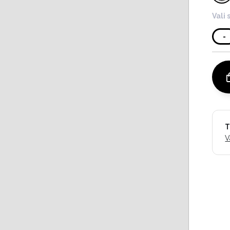
Vali 
-
T
V