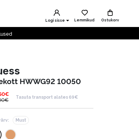
Lemmikud
Ostukorv
Logi sisse
lused
uess
ekott HWWG92 10050
50
€
Tasuta transport alates 69€
00
€
värv:
Must