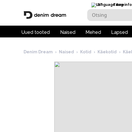
ET
Tarneinfo
Uued tooted
Naised
Mehed
Lapsed
Denim Dream
›
Naised
›
Kotid
›
Käekotid
›
Käe