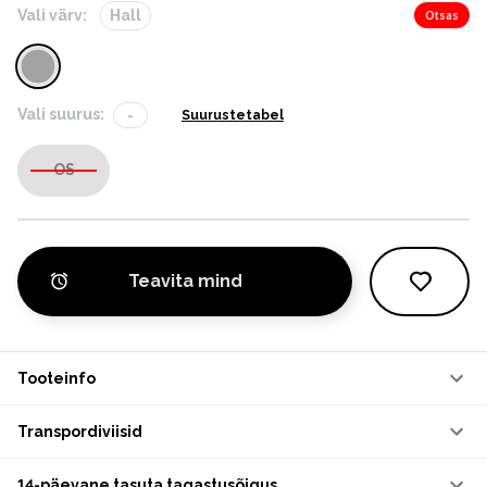
Vali värv:
Hall
Otsas
Vali suurus:
-
Suurustetabel
OS
Teavita mind
Tooteinfo
Transpordiviisid
14-päevane tasuta tagastusõigus