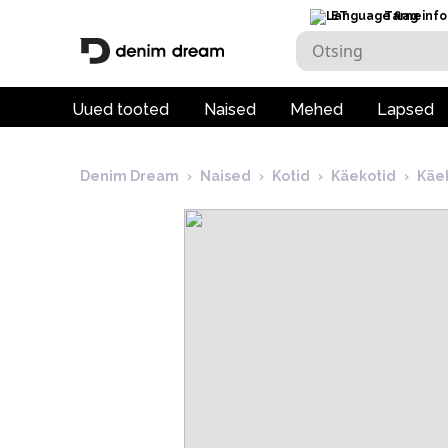
ET
Tarneinfo
Uued tooted
Naised
Mehed
Lapsed
Denim Dream
›
Naised
›
Kotid
›
Käekotid
›
Käe