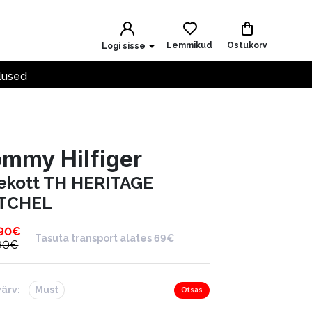
Lemmikud
Ostukorv
Logi sisse
lused
mmy Hilfiger
ekott TH HERITAGE
TCHEL
.90
€
Tasuta transport alates 69€
90
€
värv:
Must
Otsas