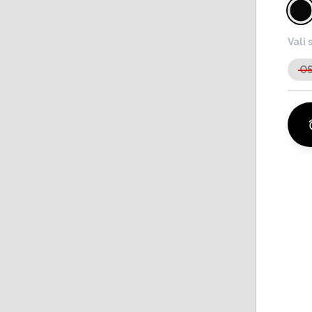
Vali 
O