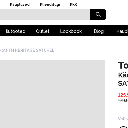
Kauplused
Klienditugi
KKK
Ilutooted
Outlet
Lookbook
Blogi
Kaup
kott TH HERITAGE SATCHEL
To
Kä
SA
125
179.
Vali 