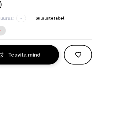
suurus:
-
Suurustetabel
S
Teavita mind