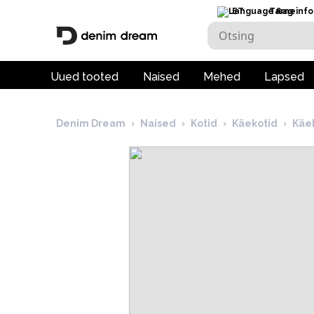
ET
Tarneinfo
Uued tooted
Naised
Mehed
Lapsed
Denim Dream
›
Naised
›
Kotid
›
Käekotid
›
Käe