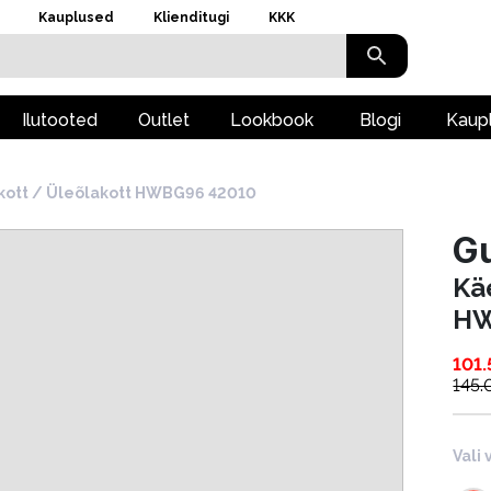
Kauplused
Klienditugi
KKK
Ilutooted
Outlet
Lookbook
Blogi
Kaup
kott / Üleõlakott HWBG96 42010
G
Kä
HW
101.
145.
Vali 