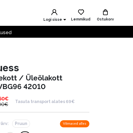
Lemmikud
Ostukorv
Logi sisse
lused
uess
ekott / Üleõlakott
BG96 42010
50
€
Tasuta transport alates 69€
00
€
värv:
Pruun
Viimased alles