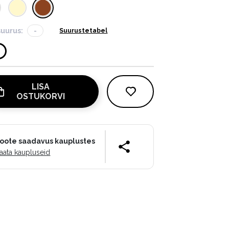
suurus:
-
Suurustetabel
LISA
OSTUKORVI
oote saadavus kauplustes
aata kaupluseid