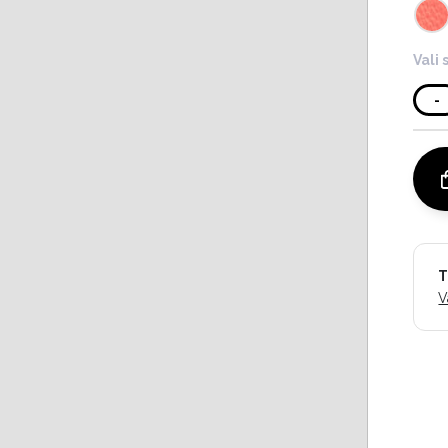
Vali 
-
T
V