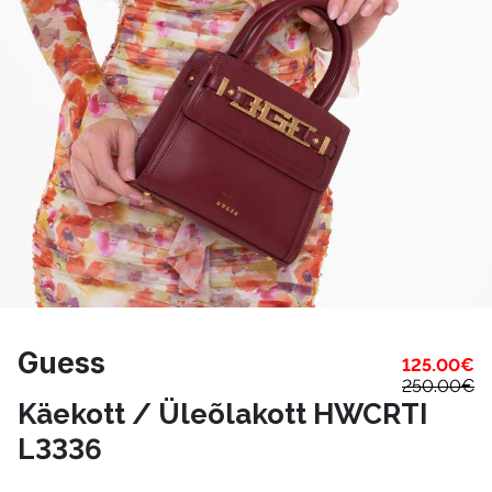
Guess
125.00
€
250.00
€
Käekott / Üleõlakott HWCRTI
L3336