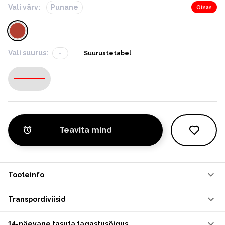
Vali värv:
Punane
Otsas
Vali suurus:
-
Suurustetabel
-
Teavita mind
Tooteinfo
Transpordiviisid
14-päevane tasuta tagastusõigus