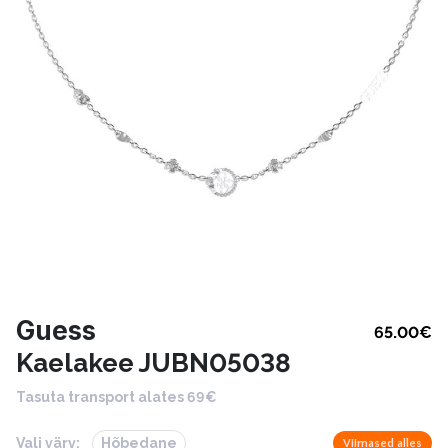
Guess
65.00
€
Kaelakee JUBN05038
Tasuta transport alates 69€
Vali värv:
Hõbedane
Viimased alles