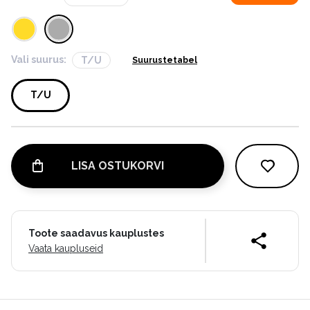
Vali suurus:
T/U
Suurustetabel
T/U
LISA OSTUKORVI
Toote saadavus kauplustes
Vaata kaupluseid