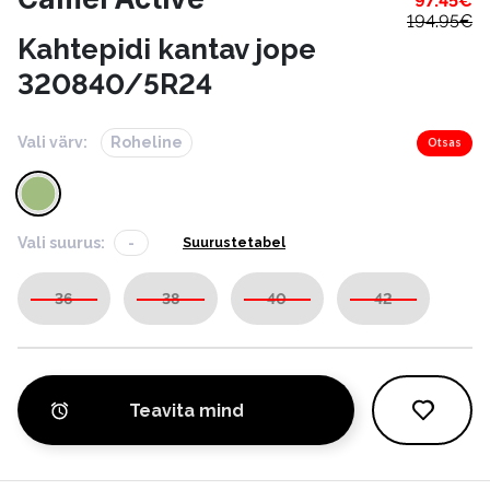
97.45
€
194.95
€
Kahtepidi kantav jope
320840/5R24
Vali värv:
Roheline
Otsas
Vali suurus:
-
Suurustetabel
36
38
40
42
Teavita mind