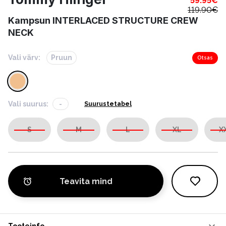
59.95
€
119.90
€
Kampsun INTERLACED STRUCTURE CREW
NECK
Vali värv:
Pruun
Otsas
Vali suurus:
-
Suurustetabel
S
M
L
XL
X
Teavita mind