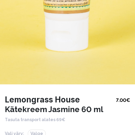
Lemongrass House
7.00
€
Kätekreem Jasmine 60 ml
Tasuta transport alates 69€
Vali värv:
Valge