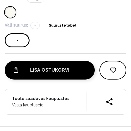
Vali suurus:
-
Suurustetabel
-
LISA OSTUKORVI
Toote saadavus kauplustes
Vaata kaupluseid