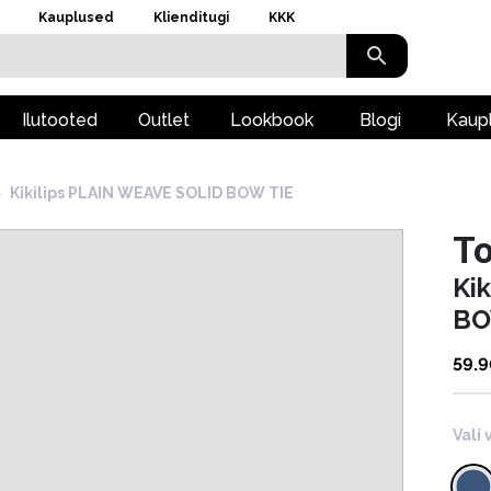
Kauplused
Klienditugi
KKK
Ilutooted
Outlet
Lookbook
Blogi
Kaup
›
Kikilips PLAIN WEAVE SOLID BOW TIE
To
Ki
BO
59.
Vali 