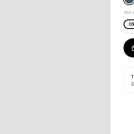
Vali 
O
T
V