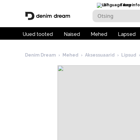
ET
Tarneinfo
Uued tooted
Naised
Mehed
Lapsed
Denim Dream
›
Mehed
›
Aksessuaarid
›
Lipsud