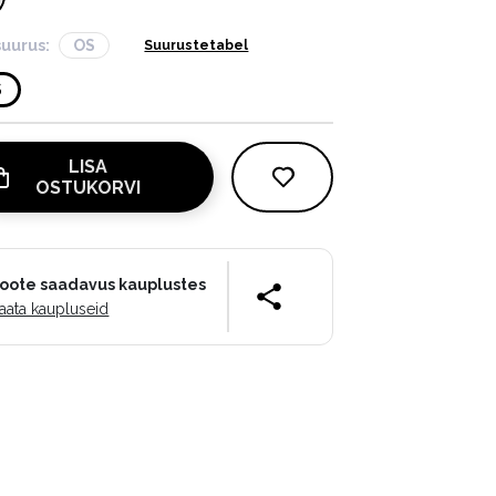
suurus:
OS
Suurustetabel
S
LISA
OSTUKORVI
oote saadavus kauplustes
aata kaupluseid