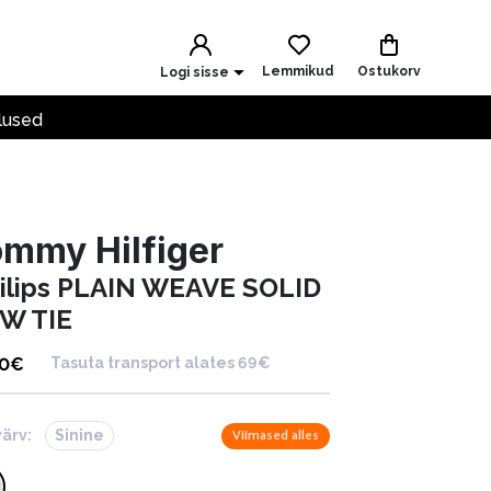
Lemmikud
Ostukorv
Logi sisse
lused
mmy Hilfiger
kilips PLAIN WEAVE SOLID
W TIE
90
€
Tasuta transport alates 69€
värv:
Sinine
Viimased alles