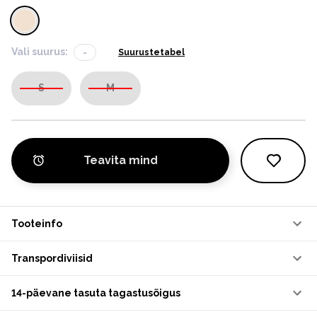
Vali suurus:
-
Suurustetabel
S
M
Teavita mind
Tooteinfo
Transpordiviisid
14-päevane tasuta tagastusõigus