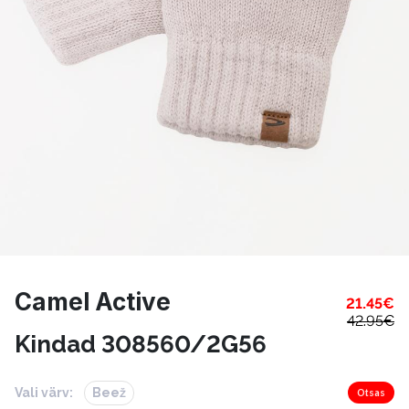
Camel Active
21.45
€
42.95
€
Kindad 308560/2G56
Vali värv:
Beež
Otsas