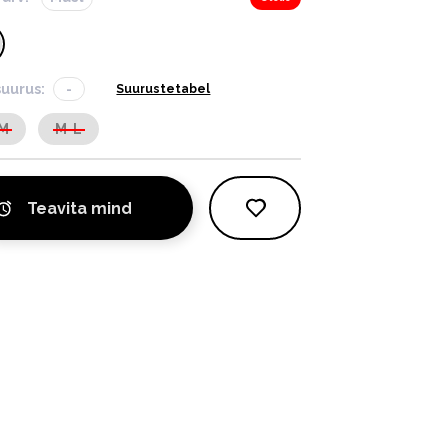
suurus:
-
Suurustetabel
-M
M-L
Teavita mind