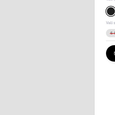
Vali 
S