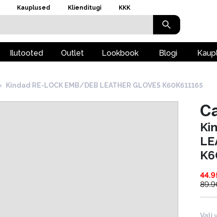
Kauplused
Klienditugi
KKK
Ilutooted
Outlet
Lookbook
Blogi
Kaup
›
Kindad RE-LOCK EMB/DEB LEATHER GLOVES K60K611165
Ca
Ki
LE
K6
44.9
89.9
Vali 