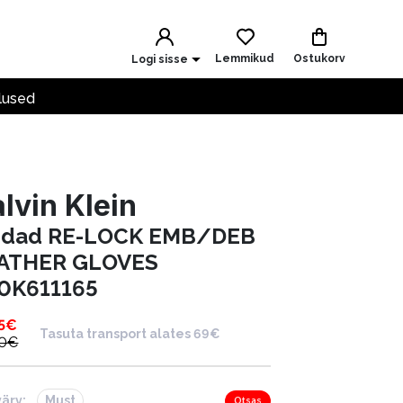
Lemmikud
Ostukorv
Logi sisse
lused
lvin Klein
ndad RE-LOCK EMB/DEB
ATHER GLOVES
0K611165
5
€
Tasuta transport alates 69€
0
€
värv:
Must
Otsas