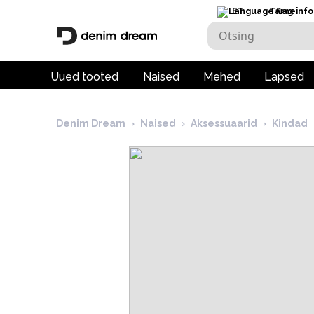
ET
Tarneinfo
Uued tooted
Naised
Mehed
Lapsed
Denim Dream
›
Naised
›
Aksessuaarid
›
Kindad