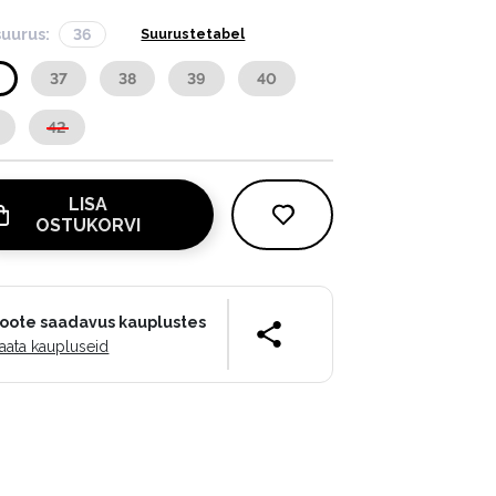
suurus:
36
Suurustetabel
37
38
39
40
42
LISA
OSTUKORVI
oote saadavus kauplustes
aata kaupluseid