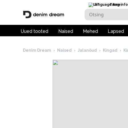
ET
Tarneinfo
Uued tooted
Naised
Mehed
Lapsed
Denim Dream
›
Naised
›
Jalanõud
›
Kingad
›
K