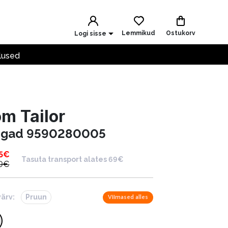
Lemmikud
Ostukorv
Logi sisse
lused
m Tailor
ngad 9590280005
5
€
Tasuta transport alates 69€
9
€
värv:
Pruun
Viimased alles