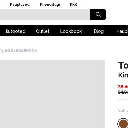
Kauplused
Klienditugi
KKK
Ilutooted
Outlet
Lookbook
Blogi
Kaup
ingad 9590280005
To
Ki
38.4
54.9
Vali 