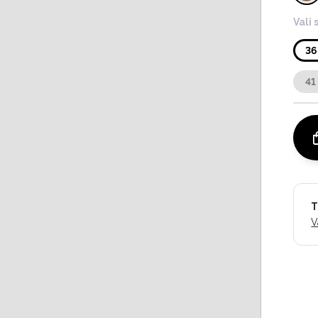
Vali 
36
41
T
V