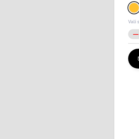
Vali 
-