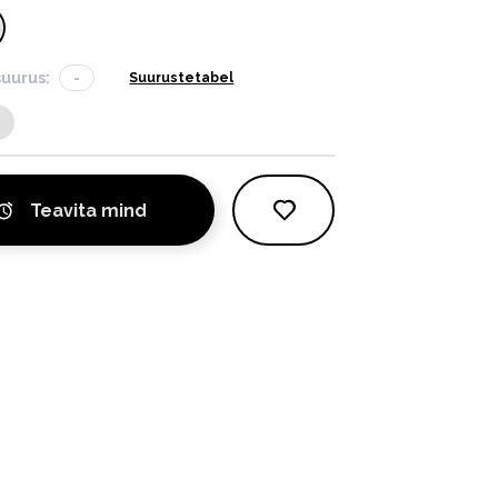
suurus:
-
Suurustetabel
Teavita mind