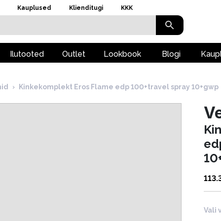
Kauplused
Klienditugi
KKK
Ilutooted
Outlet
Lookbook
Blogi
Kaup
id
›
Kinkekomplekt Eros Flame edp 100+travel spray 10+gwp
V
Ki
ed
10
113.
Vali 