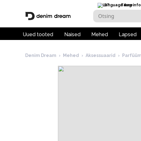
ET
Tarneinfo
Uued tooted
Naised
Mehed
Lapsed
Denim Dream
›
Mehed
›
Aksessuaarid
›
Parfüüm