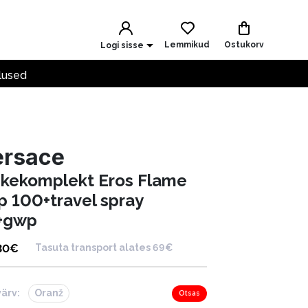
Lemmikud
Ostukorv
Logi sisse
lused
ersace
nkekomplekt Eros Flame
p 100+travel spray
+gwp
30
€
Tasuta transport alates 69€
värv:
Oranž
Otsas