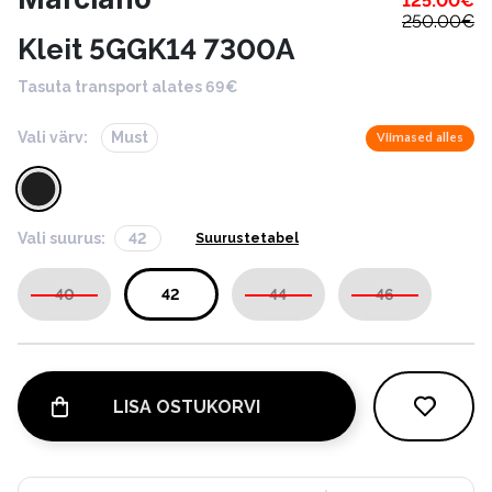
125.00
€
250.00
€
Kleit 5GGK14 7300A
Tasuta transport alates 69€
Vali värv:
Must
Viimased alles
Vali suurus:
42
Suurustetabel
40
42
44
46
LISA OSTUKORVI