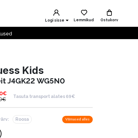
Lemmikud
Ostukorv
Logi sisse
lused
uess Kids
eit J4GK22 WG5N0
00
€
Tasuta transport alates 69€
0
€
värv:
Roosa
Viimased alles