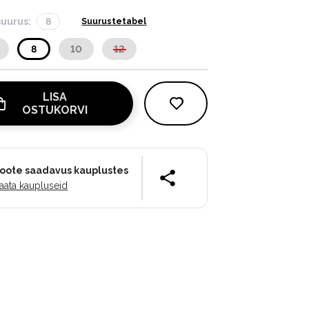
suurus:
8
Suurustetabel
8
10
12
LISA
OSTUKORVI
oote saadavus kauplustes
aata kaupluseid