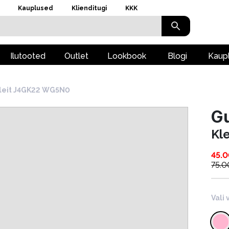
Kauplused
Klienditugi
KKK
Ilutooted
Outlet
Lookbook
Blogi
Kaup
leit J4GK22 WG5N0
G
Kl
45.
75.0
Vali 