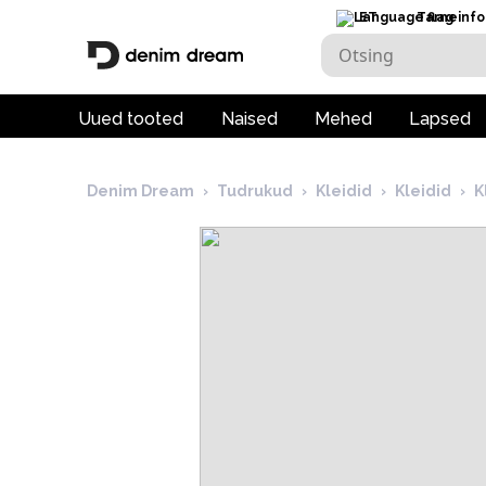
ET
Tarneinfo
Uued tooted
Naised
Mehed
Lapsed
Denim Dream
›
Tudrukud
›
Kleidid
›
Kleidid
›
K