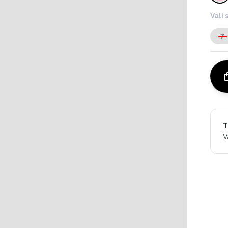
Vali 
7
T
V