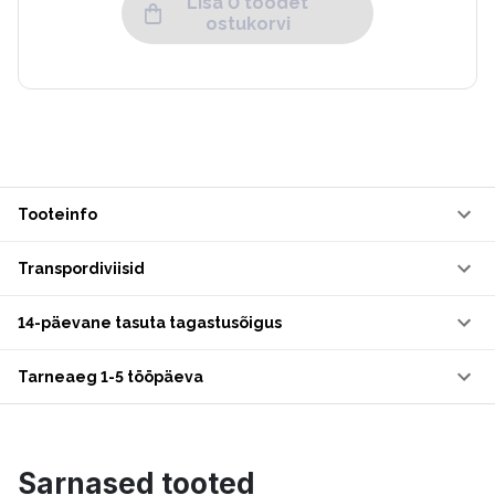
Lisa 0 toodet
ostukorvi
Tooteinfo
Transpordiviisid
14-päevane tasuta tagastusõigus
Tarneaeg 1-5 tööpäeva
Sarnased tooted