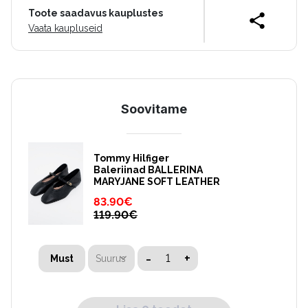
Toote saadavus kauplustes
Vaata kaupluseid
Soovitame
Tommy Hilfiger
Baleriinad BALLERINA
MARYJANE SOFT LEATHER
83.90
€
119.90
€
-
+
Suurus
Must