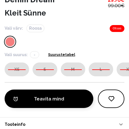
29.70
€
99.00
€
Kleit Sünne
Vali värv:
Roosa
Otsas
Vali suurus:
-
Suurustetabel
XS
S
M
L
X
Teavita mind
Tooteinfo