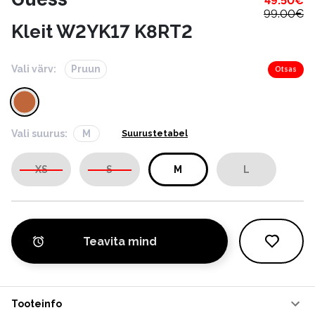
49.50
€
99.00
€
Kleit W2YK17 K8RT2
Vali värv:
Pruun
Otsas
Vali suurus:
M
Suurustetabel
XS
S
M
L
Teavita mind
Tooteinfo